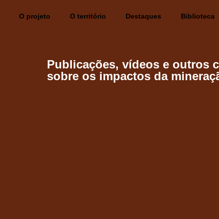
O projeto
O território
Destaques
Biblioteca
Publicações, vídeos e outros 
sobre os impactos da mineraç