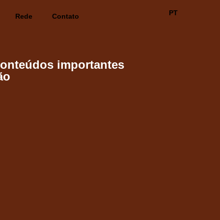
PT
Rede
Contato
conteúdos importantes
ão