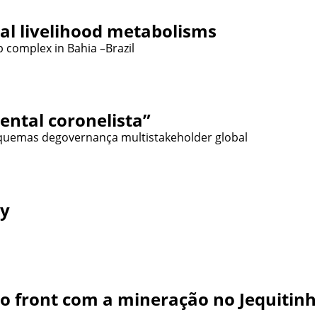
ial livelihood metabolisms
p complex in Bahia –Brazil
ental coronelista”
esquemas degovernança multistakeholder global
ry
o front com a mineração no Jequitinh