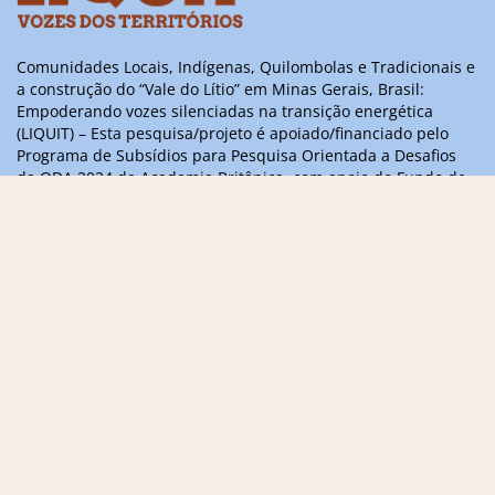
Comunidades Locais, Indígenas, Quilombolas e Tradicionais e
a construção do “Vale do Lítio” em Minas Gerais, Brasil:
Empoderando vozes silenciadas na transição energética
(LIQUIT) – Esta pesquisa/projeto é apoiado/financiado pelo
Programa de Subsídios para Pesquisa Orientada a Desafios
da ODA 2024 da Academia Britânica, com apoio do Fundo de
Parcerias Científicas Internacionais do Governo do Reino
Unido
Informações, dúvidas ou sugestões,
entre em contato
contact@liquitvoices.org
Assine a newsletter