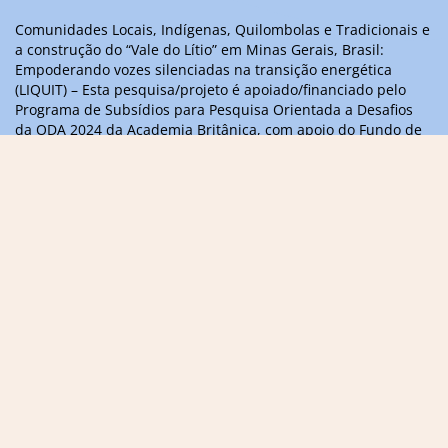
Comunidades Locais, Indígenas, Quilombolas e Tradicionais e
a construção do “Vale do Lítio” em Minas Gerais, Brasil:
Empoderando vozes silenciadas na transição energética
(LIQUIT) – Esta pesquisa/projeto é apoiado/financiado pelo
Programa de Subsídios para Pesquisa Orientada a Desafios
da ODA 2024 da Academia Britânica, com apoio do Fundo de
Parcerias Científicas Internacionais do Governo do Reino
Unido
Informações, dúvidas ou sugestões,
entre em contato
contact@liquitvoices.org
Assine a newsletter
Acompanhe as redes sociais