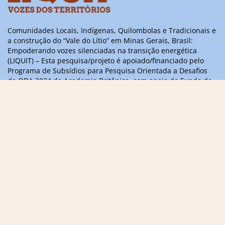
Comunidades Locais, Indígenas, Quilombolas e Tradicionais e
a construção do “Vale do Lítio” em Minas Gerais, Brasil:
Empoderando vozes silenciadas na transição energética
(LIQUIT) – Esta pesquisa/projeto é apoiado/financiado pelo
Programa de Subsídios para Pesquisa Orientada a Desafios
da ODA 2024 da Academia Britânica, com apoio do Fundo de
Parcerias Científicas Internacionais do Governo do Reino
Unido
Informações, dúvidas ou sugestões,
entre em contato
contact@liquitvoices.org
Assine a newsletter