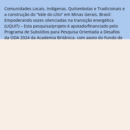
Comunidades Locais, Indígenas, Quilombolas e Tradicionais e
a construção do “Vale do Lítio” em Minas Gerais, Brasil:
Empoderando vozes silenciadas na transição energética
(LIQUIT) – Esta pesquisa/projeto é apoiado/financiado pelo
Programa de Subsídios para Pesquisa Orientada a Desafios
da ODA 2024 da Academia Britânica, com apoio do Fundo de
Parcerias Científicas Internacionais do Governo do Reino
Unido
Informações, dúvidas ou sugestões,
entre em contato
contact@liquitvoices.org
Assine a newsletter
Acompanhe as redes sociais