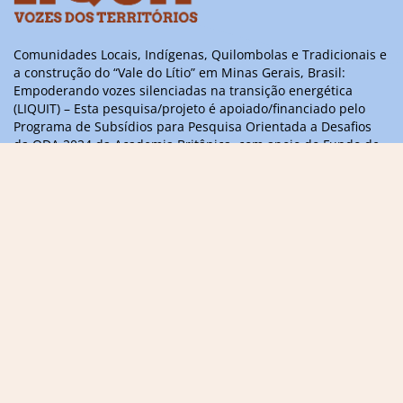
Comunidades Locais, Indígenas, Quilombolas e Tradicionais e
a construção do “Vale do Lítio” em Minas Gerais, Brasil:
Empoderando vozes silenciadas na transição energética
(LIQUIT) – Esta pesquisa/projeto é apoiado/financiado pelo
Programa de Subsídios para Pesquisa Orientada a Desafios
da ODA 2024 da Academia Britânica, com apoio do Fundo de
Parcerias Científicas Internacionais do Governo do Reino
Unido
Informações, dúvidas ou sugestões,
entre em contato
contact@liquitvoices.org
Assine a newsletter