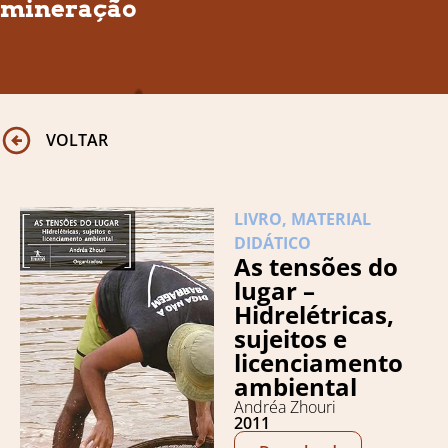
mineração
VOLTAR
LIVRO
,
MATERIAL
DIDÁTICO
As tensões do
lugar –
Hidrelétricas,
sujeitos e
licenciamento
ambiental
Andréa Zhouri
2011