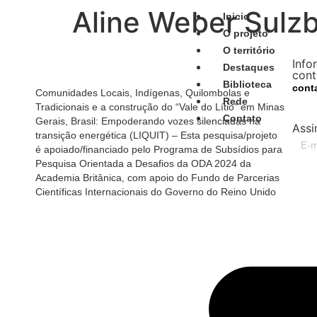
Aline Weber Sulz
Inicio
O projeto
O território
Info
Destaques
cont
Biblioteca
cont
Comunidades Locais, Indígenas, Quilombolas e
Rede
Tradicionais e a construção do “Vale do Lítio” em Minas
Contato
Gerais, Brasil: Empoderando vozes silenciadas na
Assi
transição energética (LIQUIT) – Esta pesquisa/projeto
é apoiado/financiado pelo Programa de Subsídios para
Pesquisa Orientada a Desafios da ODA 2024 da
Academia Britânica, com apoio do Fundo de Parcerias
Científicas Internacionais do Governo do Reino Unido