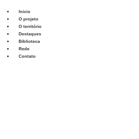
Ir
para
Inicio
o
O projeto
conteúdo
O território
Destaques
Biblioteca
Rede
Contato